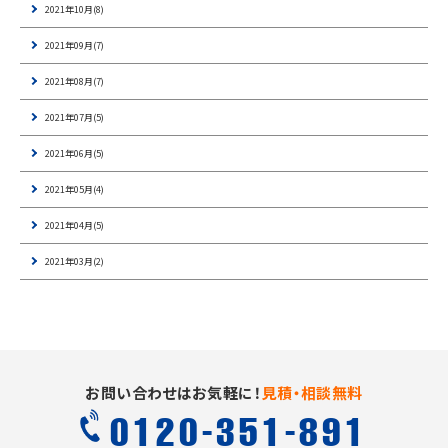
2021年10月(8)
2021年09月(7)
2021年08月(7)
2021年07月(5)
2021年06月(5)
2021年05月(4)
2021年04月(5)
2021年03月(2)
お問い合わせはお気軽に！
見積・相談無料
0120-351-891