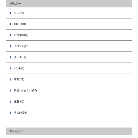
カテゴリー
クルマ(5)
納車(410)
お得情報(1)
イベント(13)
グルメ(19)
ペット(6)
季節(21)
旅行・お出かけ(97)
休日(60)
その他(54)
アーカイブ