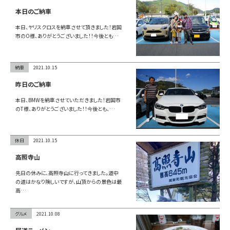
お問い合わせ
本日のご納車
本日、ヤリスクロスを納車させて頂きました！岩国
市のO様、ありがとうございました！！今後とも…
LINE
納車
2021.10.15
Instagram
昨日のご納車
本日、BMWを納車させていただきました！岩国市
のT様、ありがとうございました！！今後とも、…
休日
2021.10.15
高照寺山
先日の休みに、高照寺山に行ってきました。道中
の道はかなり険しいですが、山頂からの景色は最
高…
グルメ
2021.10.08