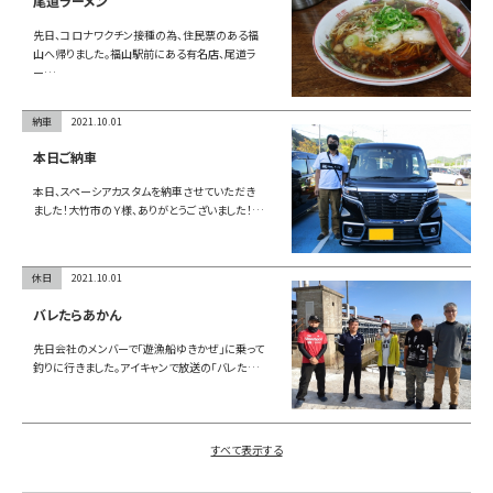
尾道ラーメン
先日、コロナワクチン接種の為、住民票のある福
山へ帰りました。福山駅前にある有名店、尾道ラ
ー…
納車
2021.10.01
本日ご納車
本日、スペーシアカスタムを納車させていただき
ました！大竹市のＹ様、ありがとうございました！…
休日
2021.10.01
バレたらあかん
先日会社のメンバーで「遊漁船ゆきかぜ」に乗って
釣りに行きました。アイキャンで放送の「バレた…
すべて表示する