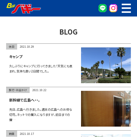
WEB予約
車検・点検予約
BLOG
オイル交換予約
お車の相談窓口
休日
2021.10.29
無料査定窓口
キャンプ
車両検索
久しぶりにキャンプに行ってきました！天気にも恵
まれ、気持ち良い2日間でした。
カンタン査定
旅行・お出かけ
2021.10.22
車検/整備
新幹線で広島へ・・。
先日、広島へ行きました。週末の広島へのお得な
グーネット在庫確認
切符。ネットでの購入になりますが、前日までの
購…
会社概要
納車
2021.10.17