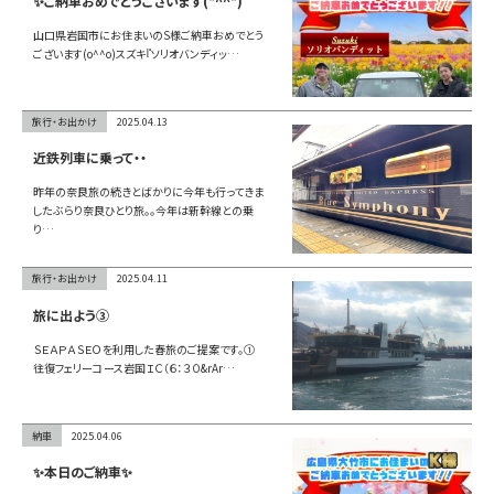
✨ご納車おめでとうございます(*^^*)
山口県岩国市にお住まいのS様ご納車おめでとう
ございます(o^^o)スズキ『ソリオバンディッ…
旅行・お出かけ
2025.04.13
近鉄列車に乗って・・
昨年の奈良旅の続きとばかりに今年も行ってきま
したぶらり奈良ひとり旅。。今年は新幹線との乗
り…
旅行・お出かけ
2025.04.11
旅に出よう③
ＳＥＡＰＡＳＥＯを利用した春旅のご提案です。①
往復フェリーコース岩国ＩＣ（６：３０&rAr…
納車
2025.04.06
✨本日のご納車✨