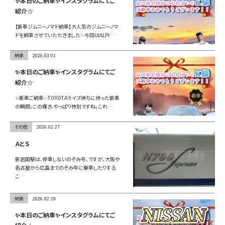
✨本日のご納車✨インスタグラムにてご
紹介☆
【新車ジムニーノマド納車】大人気のジムニーノマ
ドを納車させていただきました✨今回はALPI…
納車
2026.03.01
✨本日のご納車✨インスタグラムにてご
紹介☆
✨新車ご納車✨TOYOTAライズ待ちに待った新車
の瞬間。この輝き、やっぱり特別ですね。これ…
その他
2026.02.27
ＡとＳ
新岩国駅は、停車しないのぞみ号、ですが、大阪や
名古屋から広島までのぞみ号に乗車したりする
こ…
納車
2026.02.19
✨本日のご納車✨インスタグラムにてご