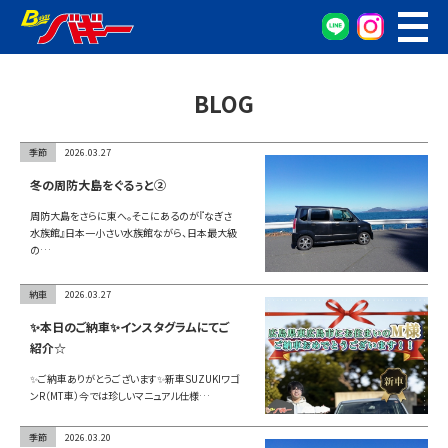
WEB予約
車検・点検予約
BLOG
オイル交換予約
お車の相談窓口
季節
2026.03.27
無料査定窓口
冬の周防大島をぐるぅと②
車両検索
周防大島をさらに東へ。そこにあるのが『なぎさ
水族館』日本一小さい水族館ながら、日本最大級
の…
カンタン査定
納車
2026.03.27
車検/整備
✨本日のご納車✨インスタグラムにてご
紹介☆
グーネット在庫確認
✨ご納車ありがとうございます✨新車SUZUKIワゴ
ンR（MT車）今では珍しいマニュアル仕様…
会社概要
季節
2026.03.20