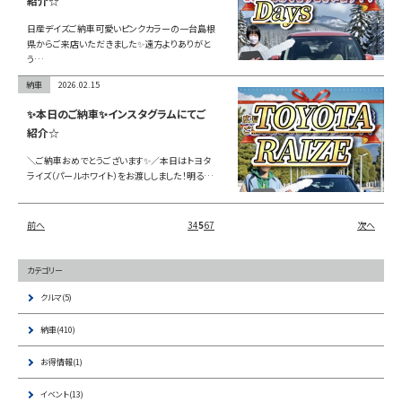
紹介☆
日産デイズご納車可愛いピンクカラーの一台島根
県からご来店いただきました✨遠方よりありがと
う…
納車
2026.02.15
✨本日のご納車✨インスタグラムにてご
紹介☆
＼ご納車おめでとうございます✨／本日はトヨタ
ライズ（パールホワイト）をお渡ししました！明る…
前へ
3
4
5
6
7
次へ
カテゴリー
クルマ(5)
納車(410)
お得情報(1)
イベント(13)