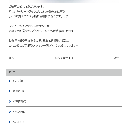
ご納車おめでとうございます✨
新しいキャリートラックが、これからのお仕事を
しっかり支えてくれる頼れる相棒になりますように
シンプルで扱いやすく、荷台も広々！
現場でも配送でも、どんなシーンでも大活躍の1台です
お仕事で使う車だからこそ、安心と信頼をお届け。
これからのご活躍をスタッフ一同、心より応援しています✨
前へ
すべて表示する
次へ
カテゴリー
クルマ(5)
納車(410)
お得情報(1)
イベント(13)
グルメ(19)