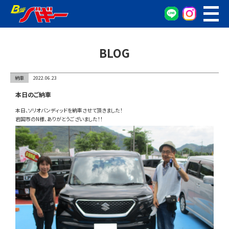
WEB予約
車検・点検予約
BLOG
オイル交換予約
お車の相談窓口
納車
2022.06.23
無料査定窓口
本日のご納車
車両検索
本日、ソリオバンディッドを納車させて頂きました！
岩国市のN様、ありがとうございました！！
カンタン査定
車検/整備
グーネット在庫確認
会社概要