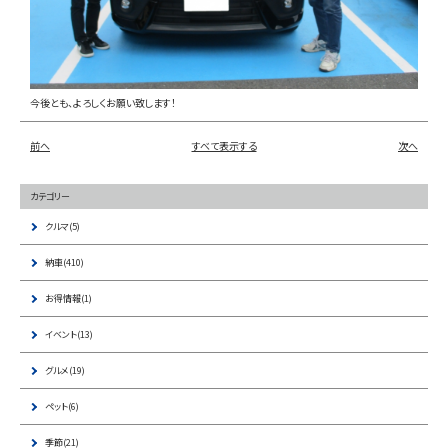
お問い合わせ
LINE
今後とも、よろしくお願い致します！
前へ
すべて表示する
次へ
Instagram
カテゴリー
クルマ(5)
納車(410)
お得情報(1)
イベント(13)
グルメ(19)
ペット(6)
季節(21)