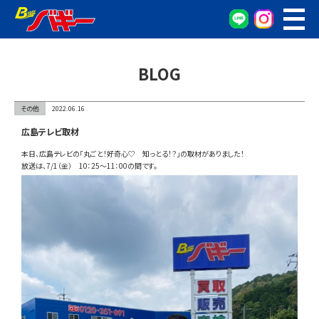
WEB予約
車検・点検予約
BLOG
オイル交換予約
お車の相談窓口
その他
2022.06.16
無料査定窓口
広島テレビ取材
車両検索
本日、広島テレビの「丸ごと！好奇心♡ 知っとる！？」の取材がありました！
放送は、7/1（金） 10：25～11：00の間です。
カンタン査定
車検/整備
グーネット在庫確認
会社概要