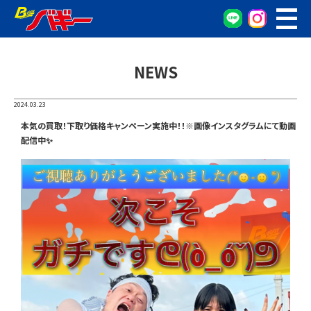
WEB予約
車検・点検予約
NEWS
オイル交換予約
お車の相談窓口
2024.03.23
無料査定窓口
本気の買取！下取り価格キャンペーン実施中！！※画像インスタグラムにて動画
配信中✨
車両検索
カンタン査定
車検/整備
グーネット在庫確認
会社概要