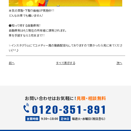
本気の買取・下取り価格UP実施中！！
どんなお車でも構いません！
●知って得する自動車税！
自動車税は4/1現在の所有者に課税されます。
車を手放すなら３月末まで！！
✨インスタグラムにてコメディー風の動画配信もしておりますので良かったら見に来てくださ
い(^^♪
前へ
すべて表示する
次へ
お問い合わせはお気軽に！
見積・相談無料
0120-351-891
営業時間
9:30〜18:00
定休日
毎週火・水曜日（祝日含む）