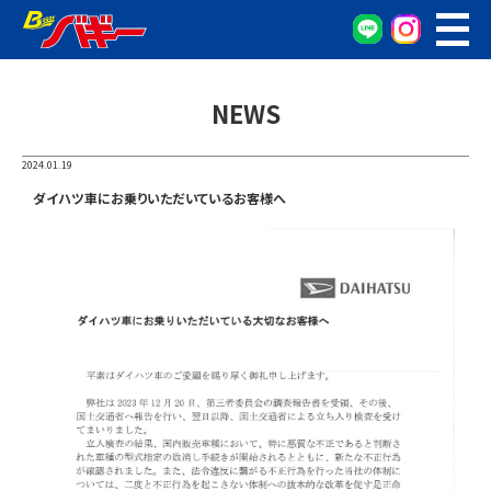
WEB予約
車検・点検予約
NEWS
オイル交換予約
お車の相談窓口
2024.01.19
無料査定窓口
ダイハツ車にお乗りいただいているお客様へ
車両検索
カンタン査定
車検/整備
グーネット在庫確認
会社概要